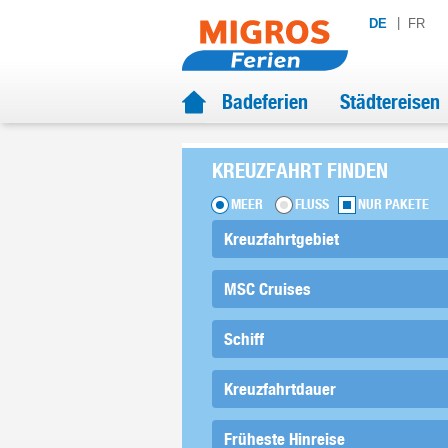
DE
FR
Badeferien
Städtereisen
KREUZFAHRT FINDEN
MEER
FLUSS
NUR PAKETE