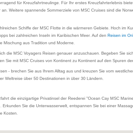
ragend für Kreuzfahrtneulinge. Für Ihr erstes Kreuzfahrterlebnis biete
er an. Weitere spannende Sommerziele von MSC Cruises sind die Norwe
hlreichen Schiffe der MSC Flotte in die wärmeren Gebiete. Hoch im Kurs
pps bei zahlreichen Inseln im Karibischen Meer. Auf den
Reisen im Or
ne Mischung aus Tradition und Moderne.
sich die MSC Voyagers Reisen genauer anzuschauen. Begeben Sie sich 
n Sie mit MSC Cruises von Kontinent zu Kontinent auf den Spuren de
isen - brechen Sie aus Ihrem Alltag aus und kreuzen Sie vom westliche
er Weltreise über 50 Destinationen in über 30 Ländern.
fahrt die einzigartige Privatinsel der Reederei "Ocean Cay MSC Marine"
nn. Erkunden Sie die Unterwasserwelt, entspannen Sie bei einer Mass
hre Kosten.