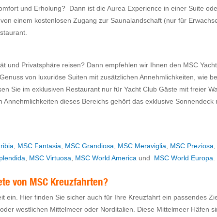
Komfort und Erholung? Dann ist die Aurea Experience in einer Suite od
zlich von einem kostenlosen Zugang zur Saunalandschaft (nur für Erwa
staurant.
tät und Privatsphäre reisen? Dann empfehlen wir Ihnen den MSC Yacht 
Genuss von luxuriöse Suiten mit zusätzlichen Annehmlichkeiten, wie be
n Sie im exklusiven Restaurant nur für Yacht Club Gäste mit freier W
n Annehmlichkeiten dieses Bereichs gehört das exklusive Sonnendeck 
ibia
,
MSC Fantasia
,
MSC Grandiosa
,
MSC Meraviglia
,
MSC Preziosa
lendida
,
MSC Virtuosa
,
MSC World America
und
MSC World Europa
.
ete von MSC Kreuzfahrten?
it ein. Hier finden Sie sicher auch für Ihre Kreuzfahrt ein passendes Zi
 oder westlichen Mittelmeer oder Norditalien. Diese Mittelmeer Häfen s