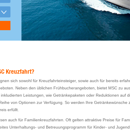
SC Kreuzfahrt?
gnen sich sowohl für Kreuzfahrteinsteiger, sowie auch für bereits erfa
 geboten. Neben den üblichen Frühbucherangeboten, bietet MSC zu a
s inkludierten Leistungen, wie Getränkepaketen oder Reduktionen auf d
Reihe von Optionen zur Verfügung. So werden Ihre Getränkewünsche zu
s erfüllt.
n auch für Familienkreuzfahrten. Oft gelten attraktive Preise für Famil
reites Unterhaltungs- und Betreuungsprogramm für Kinder- und Jugend