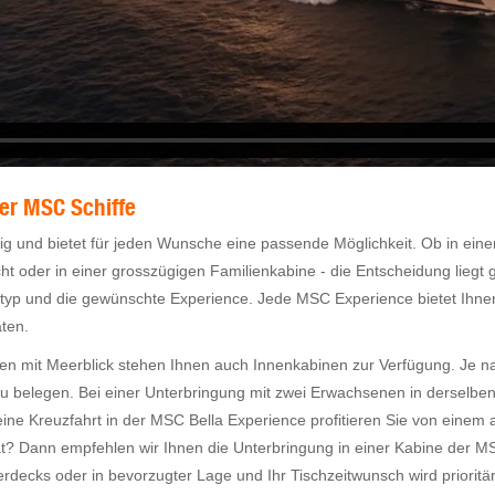
er MSC Schiffe
sig und bietet für jeden Wunsche eine passende Möglichkeit. Ob in einer
cht oder in einer grosszügigen Familienkabine - die Entscheidung liegt
ntyp und die gewünschte Experience. Jede MSC Experience bietet Ihne
äten.
 mit Meerblick stehen Ihnen auch Innenkabinen zur Verfügung. Je na
zu belegen. Bei einer Unterbringung mit zwei Erwachsenen in derselben
ine Kreuzfahrt in der MSC Bella Experience profitieren Sie von einem at
ät? Dann empfehlen wir Ihnen die Unterbringung in einer Kabine der M
erdecks oder in bevorzugter Lage und Ihr Tischzeitwunsch wird prioritä