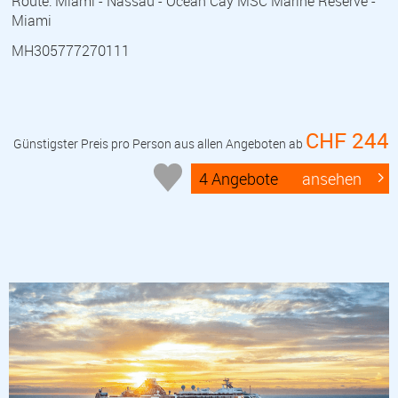
Route: Miami - Nassau - Ocean Cay MSC Marine Reserve -
Miami
MH305777270111
CHF 244
Günstigster Preis pro Person aus allen Angeboten ab
4 Angebote
ansehen