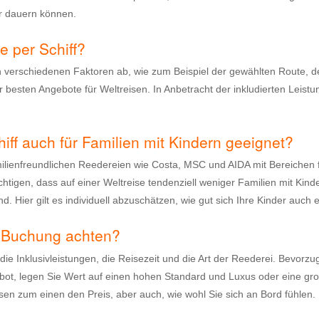
hr dauern können.
e per Schiff?
n verschiedenen Faktoren ab, wie zum Beispiel der gewählten Route, d
r besten Angebote für Weltreisen. In Anbetracht der inkludierten Leist
hiff auch für Familien mit Kindern geeignet?
milienfreundlichen Reedereien wie Costa, MSC und AIDA mit Bereichen f
ichtigen, dass auf einer Weltreise tendenziell weniger Familien mit Ki
ind. Hier gilt es individuell abzuschätzen, wie gut sich Ihre Kinder auc
er Buchung achten?
ie Inklusivleistungen, die Reisezeit und die Art der Reederei. Bevorzug
ebot, legen Sie Wert auf einen hohen Standard und Luxus oder eine g
en zum einen den Preis, aber auch, wie wohl Sie sich an Bord fühlen. 