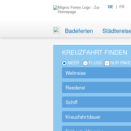
DE
FR
Badeferien
Städtereis
KREUZFAHRT FINDEN
MEER
FLUSS
NUR PAKE