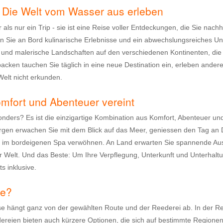
: Die Welt vom Wasser aus erleben
hr als nur ein Trip - sie ist eine Reise voller Entdeckungen, die Sie nac
en Sie an Bord kulinarische Erlebnisse und ein abwechslungsreiches 
und malerische Landschaften auf den verschiedenen Kontinenten, die Ih
acken tauchen Sie täglich in eine neue Destination ein, erleben ande
 Welt nicht erkunden.
mfort und Abenteuer vereint
ders? Es ist die einzigartige Kombination aus Komfort, Abenteuer und d
gen erwachen Sie mit dem Blick auf das Meer, geniessen den Tag an 
h im bordeigenen Spa verwöhnen. An Land erwarten Sie spannende Aus
Welt. Und das Beste: Um Ihre Verpflegung, Unterkunft und Unterhaltu
s inklusive.
ge?
ise hängt ganz von der gewählten Route und der Reederei ab. In der R
ereien bieten auch kürzere Optionen, die sich auf bestimmte Regionen