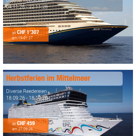
Diverse Reedereien
04.11.26 - 22.11.28
CHF 1’307
ab
am 19.01.27
Herbstferien im Mittelmeer
Diverse Reedereien
18.09.26 - 18.10.26
CHF 459
ab
am 27.09.26