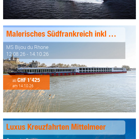
Malerisches Südfrankreich inkl Genusspaket 8 Tage ab/an Lyon
MS Bijou du Rhone
12.08.26 - 14.10.26
CHF 1’425
ab
am 14.10.26
Luxus Kreuzfahrten Mittelmeer