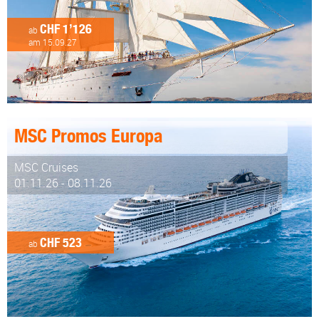
CHF 1’126
ab
am 15.09.27
MSC Promos Europa
MSC Cruises
01.11.26 - 08.11.26
CHF 523
ab