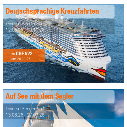
Deutschsprachige Kreuzfahrten
Diverse Reedereien
12.08.26 - 29.10.28
CHF 522
ab
am 26.11.26
Auf See mit dem Segler
Diverse Reedereien
13.08.26 - 27.03.28