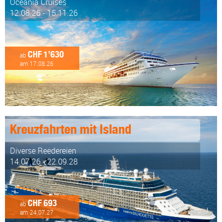
Oceania Cruises
12.08.26 - 15.11.26
CHF 1’630
ab
am 17.08.26
Kreuzfahrten mit Island
Diverse Reedereien
14.07.26 - 22.09.28
CHF 693
ab
am 24.07.27