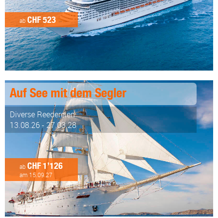
CHF 523
ab
Auf See mit dem Segler
Diverse Reedereien
13.08.26 - 27.03.28
CHF 1’126
ab
am 15.09.27