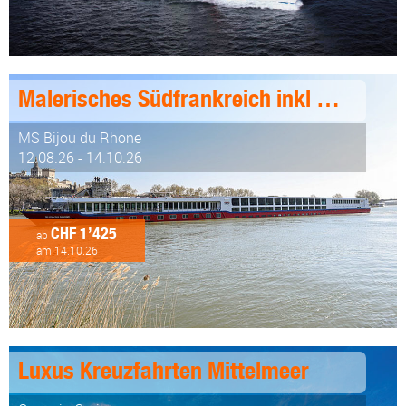
Malerisches Südfrankreich inkl Genusspaket 8 Tage ab/an Lyon
MS Bijou du Rhone
12.08.26 - 14.10.26
CHF 1’425
ab
am 14.10.26
Luxus Kreuzfahrten Mittelmeer