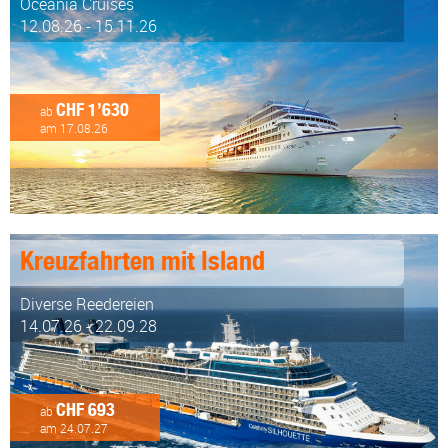
Oceania Cruises
12.08.26 - 15.11.26
CHF 1’630
ab
am 17.08.26
Kreuzfahrten mit Island
Diverse Reedereien
14.07.26 - 22.09.28
CHF 693
ab
am 24.07.27