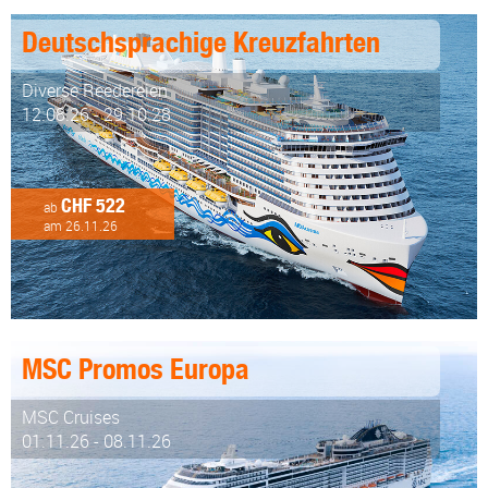
Deutschsprachige Kreuzfahrten
Diverse Reedereien
12.08.26 - 29.10.28
CHF 522
ab
am 26.11.26
MSC Promos Europa
MSC Cruises
01.11.26 - 08.11.26