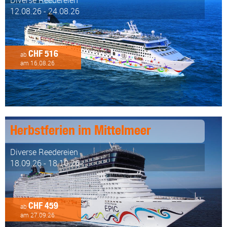
Diverse Reedereien
12.08.26 - 24.08.26
CHF 516
ab
am 16.08.26
Herbstferien im Mittelmeer
Diverse Reedereien
18.09.26 - 18.10.26
CHF 459
ab
am 27.09.26