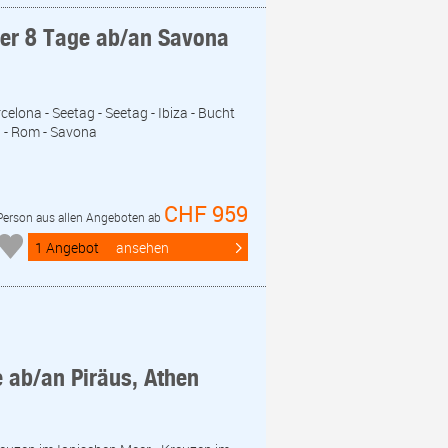
eer 8 Tage ab/an Savona
celona - Seetag - Seetag - Ibiza - Bucht
a - Rom - Savona
CHF 959
 Person aus allen Angeboten ab
1 Angebot
ansehen
e ab/an Piräus, Athen