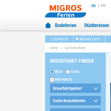
DE
FR
Badeferien
Städtereisen
ZURÜCK
MERKLISTE
Home
Suchresultate
KREUZFAHRT FINDEN
MEER
FLUSS
NUR PAKETE