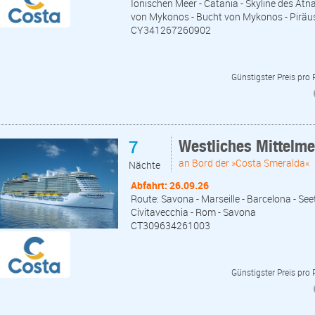
Ionischen Meer - Catania - Skyline des Ätna
von Mykonos - Bucht von Mykonos - Piräu
CY341267260902
Günstigster Preis pro
7
Westliches Mittelm
an Bord der »Costa Smeralda«
Nächte
Abfahrt: 26.09.26
Route: Savona - Marseille - Barcelona - Seet
Civitavecchia - Rom - Savona
CT309634261003
Günstigster Preis pro