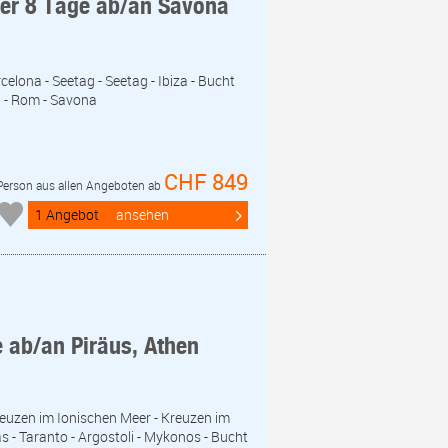
eer 8 Tage ab/an Savona
celona - Seetag - Seetag - Ibiza - Bucht
a - Rom - Savona
CHF 849
 Person aus allen Angeboten ab
1 Angebot
ansehen
e ab/an Piräus, Athen
Kreuzen im Ionischen Meer - Kreuzen im
s - Taranto - Argostoli - Mykonos - Bucht