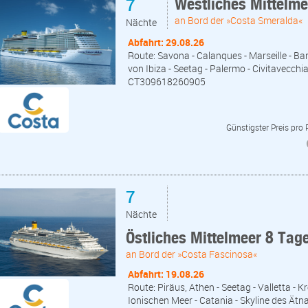
7
Westliches Mittelm
an Bord der »Costa Smeralda«
Nächte
Abfahrt: 29.08.26
Route: Savona - Calanques - Marseille - Bar
von Ibiza - Seetag - Palermo - Civitavecchi
CT309618260905
Günstigster Preis pro
7
Nächte
Östliches Mittelmeer 8 Tag
an Bord der »Costa Fascinosa«
Abfahrt: 19.08.26
Route: Piräus, Athen - Seetag - Valletta - 
Ionischen Meer - Catania - Skyline des Ätna