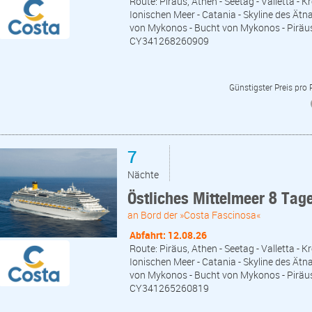
Route: Piräus, Athen - Seetag - Valletta - 
Ionischen Meer - Catania - Skyline des Ätna
von Mykonos - Bucht von Mykonos - Piräu
CY341268260909
Günstigster Preis pro
7
Nächte
Östliches Mittelmeer 8 Tag
an Bord der »Costa Fascinosa«
Abfahrt: 12.08.26
Route: Piräus, Athen - Seetag - Valletta - 
Ionischen Meer - Catania - Skyline des Ätna
von Mykonos - Bucht von Mykonos - Piräu
CY341265260819