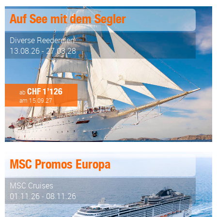
Auf See mit dem Segler
Diverse Reedereien
13.08.26 - 27.03.28
CHF 1’126
ab
am 15.09.27
MSC Promos Europa
MSC Cruises
01.11.26 - 08.11.26