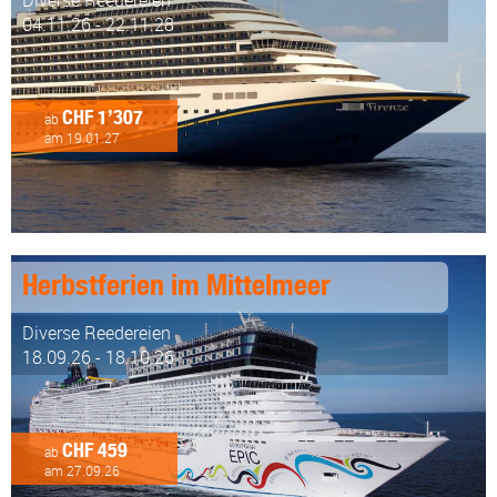
Diverse Reedereien
04.11.26 - 22.11.28
CHF 1’307
ab
am 19.01.27
Herbstferien im Mittelmeer
Diverse Reedereien
18.09.26 - 18.10.26
CHF 459
ab
am 27.09.26