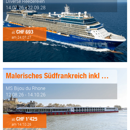
Diverse Reedereien
14.07.26 - 22.09.28
CHF 693
ab
am 24.07.27
Malerisches Südfrankreich inkl Genusspaket 8 Tage ab/an Lyon
MS Bijou du Rhone
12.08.26 - 14.10.26
CHF 1’425
ab
am 14.10.26