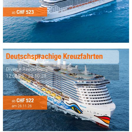
CHF 523
ab
Deutschsprachige Kreuzfahrten
Diverse Reedereien
12.08.26 - 29.10.28
CHF 522
ab
am 26.11.26