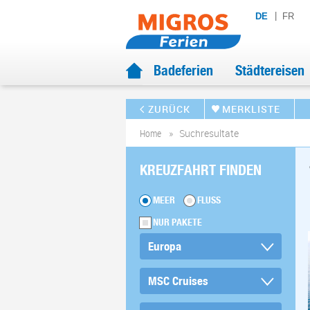
DE
FR
Badeferien
Städtereisen
ZURÜCK
MERKLISTE
Home
Suchresultate
KREUZFAHRT FINDEN
MEER
FLUSS
NUR PAKETE