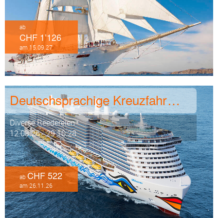
ab
CHF 1’126
am 15.09.27
Deutschsprachige Kreuzfahrten
Diverse Reedereien
12.08.26 - 29.10.28
CHF 522
ab
am 26.11.26