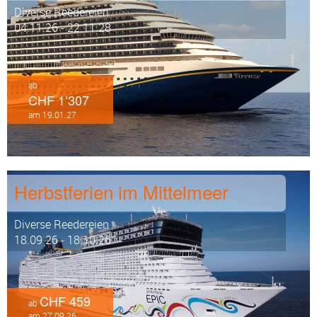
Diverse Reedereien
04.11.26 - 22.11.28
ab
CHF 1’307
am 19.01.27
Herbstferien im Mittelmeer
Diverse Reedereien
18.09.26 - 18.10.26
CHF 459
ab
am 27.09.26