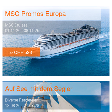
MSC Promos Europa
MSC Cruises
01.11.26 - 08.11.26
CHF 523
ab
Auf See mit dem Segler
Diverse Reedereien
13.08.26 - 27.03.28