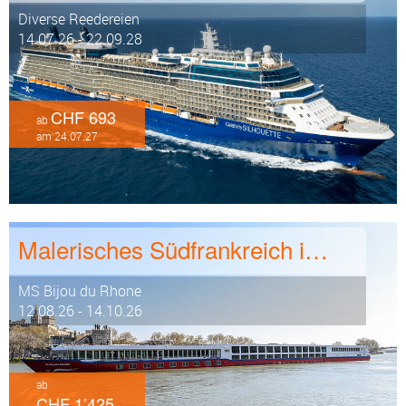
Diverse Reedereien
14.07.26 - 22.09.28
CHF 693
ab
am 24.07.27
Malerisches Südfrankreich inkl Genusspaket 8 Tage ab/an Lyon
MS Bijou du Rhone
12.08.26 - 14.10.26
ab
CHF 1’425