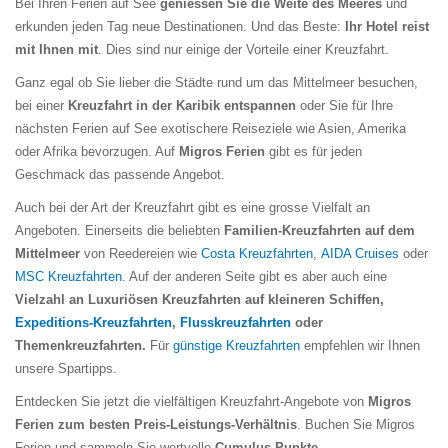
Bei Ihren Ferien auf See
geniessen Sie die Weite des Meeres
und
erkunden jeden Tag neue Destinationen. Und das Beste:
Ihr Hotel reist
mit Ihnen mit
. Dies sind nur einige der Vorteile einer Kreuzfahrt.
Ganz egal ob Sie lieber die Städte rund um das Mittelmeer besuchen,
bei einer
Kreuzfahrt in der Karibik entspannen
oder Sie für Ihre
nächsten Ferien auf See exotischere Reiseziele wie Asien, Amerika
oder Afrika bevorzugen. Auf
Migros Ferien
gibt es für jeden
Geschmack das passende Angebot.
Auch bei der Art der Kreuzfahrt gibt es eine grosse Vielfalt an
Angeboten. Einerseits die beliebten
Familien-Kreuzfahrten auf dem
Mittelmeer
von Reedereien wie
Costa Kreuzfahrten
,
AIDA Cruises
oder
MSC Kreuzfahrten
. Auf der anderen Seite gibt es aber auch eine
Vielzahl an Luxuriösen Kreuzfahrten auf kleineren Schiffen,
Expeditions-Kreuzfahrten
,
Flusskreuzfahrten
oder
Themenkreuzfahrten.
Für
günstige Kreuzfahrten
empfehlen wir Ihnen
unsere Spartipps.
Entdecken Sie jetzt die vielfältigen Kreuzfahrt-Angebote von
Migros
Ferien zum besten Preis-Leistungs-Verhältnis
. Buchen Sie Migros
Ferien und sammeln Sie wertvolle
Cumulus-Punkte
.