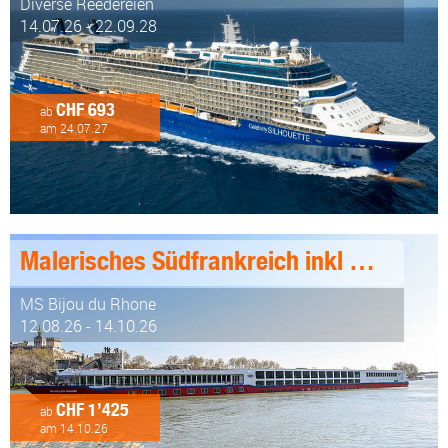
Diverse Reedereien
14.07.26 - 22.09.28
CHF 693
ab
am 24.07.27
Malerisches Südfrankreich inkl Genusspaket 8 Tage ab/an Lyon
MS Bijou du Rhone
12.08.26 - 14.10.26
CHF 1’425
ab
am 14.10.26