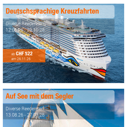
Deutschsprachige Kreuzfahrten
Diverse Reedereien
12.08.26 - 29.10.28
CHF 522
ab
am 26.11.26
Auf See mit dem Segler
Diverse Reedereien
13.08.26 - 27.03.28