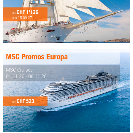
CHF 1’126
ab
am 15.09.27
MSC Promos Europa
MSC Cruises
01.11.26 - 08.11.26
CHF 523
ab